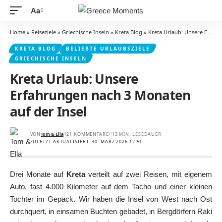
Aa
Schriftgrößenanpassung
Home
»
Reiseziele
»
Griechische Inseln
»
Kreta Blog
»
Kreta Urlaub: Unsere Erfahrungen nach 3 Monaten auf der Insel
KRETA BLOG
BELIEBTE URLAUBSZIELE
GRIECHISCHE INSELN
Kreta Urlaub: Unsere
Erfahrungen nach 3 Monaten
auf der Insel
VON
Tom & Ella
21 KOMMENTARE
13 MIN. LESEDAUER
ZULETZT AKTUALISIERT: 30. MÄRZ 2026 12:51
Drei Monate auf
Kreta
verteilt auf zwei Reisen, mit eigenem
Auto, fast 4.000 Kilometer auf dem Tacho und einer kleinen
Tochter im Gepäck. Wir haben die Insel von West nach Ost
durchquert, in einsamen Buchten gebadet, in Bergdörfern Raki