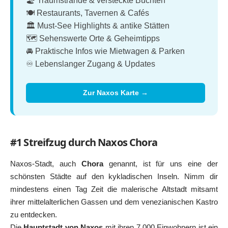
🏖️ Traumstrände & versteckte Buchten
🍽️ Restaurants, Tavernen & Cafés
🏛️ Must-See Highlights & antike Stätten
🗺️ Sehenswerte Orte & Geheimtipps
🚘 Praktische Infos wie Mietwagen & Parken
♾️ Lebenslanger Zugang & Updates
Zur Naxos Karte →
#1 Streifzug durch Naxos Chora
Naxos-Stadt, auch
Chora
genannt, ist für uns eine der
schönsten Städte auf den kykladischen Inseln. Nimm dir
mindestens einen Tag Zeit die malerische Altstadt mitsamt
ihrer mittelalterlichen Gassen und dem venezianischen Kastro
zu entdecken.
Die
Hauptstadt von Naxos
mit ihren 7.000 Einwohnern ist ein