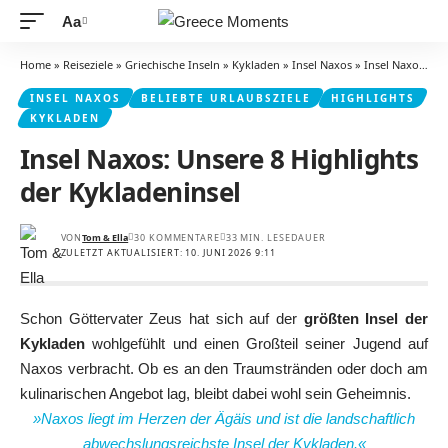
Aa
Schriftgrößenanpassung
Home
»
Reiseziele
»
Griechische Inseln
»
Kykladen
»
Insel Naxos
»
Insel Naxos: Unsere 8 Highlights der Kykladeninsel
INSEL NAXOS
BELIEBTE URLAUBSZIELE
HIGHLIGHTS
KYKLADEN
Insel Naxos: Unsere 8 Highlights
der Kykladeninsel
VON
Tom & Ella
30 KOMMENTARE
33 MIN. LESEDAUER
ZULETZT AKTUALISIERT: 10. JUNI 2026 9:11
Schon Göttervater Zeus hat sich auf der
größten Insel der
Kykladen
wohlgefühlt und einen Großteil seiner Jugend auf
Naxos verbracht. Ob es an den Traumstränden oder doch am
kulinarischen Angebot lag, bleibt dabei wohl sein Geheimnis.
»Naxos liegt im Herzen der Ägäis und ist die landschaftlich
abwechslungsreichste Insel der Kykladen.«