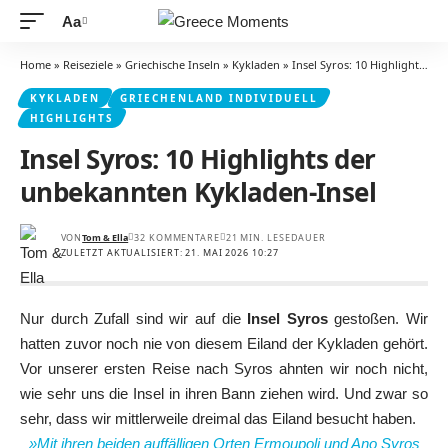
Aa
Schriftgrößenanpassung
Home
»
Reiseziele
»
Griechische Inseln
»
Kykladen
»
Insel Syros: 10 Highlights der unbekannten Kykladen-Insel
KYKLADEN
GRIECHENLAND INDIVIDUELL
HIGHLIGHTS
Insel Syros: 10 Highlights der
unbekannten Kykladen-Insel
VON
Tom & Ella
32 KOMMENTARE
21 MIN. LESEDAUER
ZULETZT AKTUALISIERT: 21. MAI 2026 10:27
Nur durch Zufall sind wir auf die
Insel Syros
gestoßen. Wir
hatten zuvor noch nie von diesem Eiland der Kykladen gehört.
Vor unserer ersten Reise nach Syros ahnten wir noch nicht,
wie sehr uns die Insel in ihren Bann ziehen wird. Und zwar so
sehr, dass wir mittlerweile dreimal das Eiland besucht haben.
»Mit ihren beiden auffälligen Orten Ermoupoli und Ano Syros