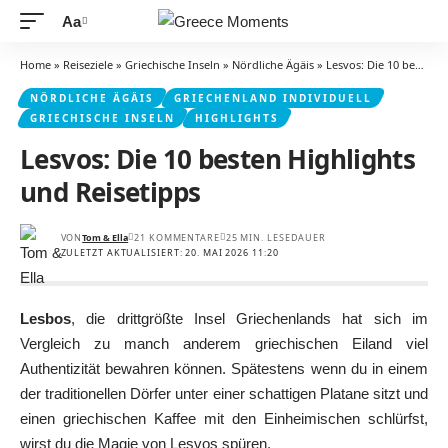
Aa
Schriftgrößenanpassung
Home
»
Reiseziele
»
Griechische Inseln
»
Nördliche Ägäis
»
Lesvos: Die 10 besten Highlights und Reisetipps
NÖRDLICHE ÄGÄIS
GRIECHENLAND INDIVIDUELL
GRIECHISCHE INSELN
HIGHLIGHTS
Lesvos: Die 10 besten Highlights
und Reisetipps
VON
Tom & Ella
21 KOMMENTARE
25 MIN. LESEDAUER
ZULETZT AKTUALISIERT: 20. MAI 2026 11:20
Lesbos
, die drittgrößte Insel Griechenlands hat sich im
Vergleich zu manch anderem griechischen Eiland viel
Authentizität bewahren können. Spätestens wenn du in einem
der traditionellen Dörfer unter einer schattigen Platane sitzt und
einen griechischen Kaffee mit den Einheimischen schlürfst,
wirst du die Magie von Lesvos spüren.