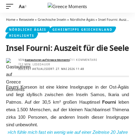
Aa
Schriftgrößenanpassung
Home
»
Reiseziele
»
Griechische Inseln
»
Nördliche Ägäis
»
Insel Fourni: Auszeit für die Seele
NÖRDLICHE ÄGÄIS
GEHEIMTIPPS GRIECHENLAND
HIGHLIGHTS
Insel Fourni: Auszeit für die Seele
VON
Gastautoren auf Greece Moments
11 KOMMENTARE
12 MIN. LESEDAUER
ZULETZT AKTUALISIERT: 27. MAI 2026 11:48
Fourni Korseon ist eine kleine Inselgruppe in der Ost-Ägäis
und liegt idyllisch zwischen den Inseln Samos, Ikaria und
Patmos. Auf der 30,5 km² großen Hauptinsel
Fourni
leben
etwa 1.500 Menschen, auf der kleinen Nachbarinsel Thimena
zirka 100 Personen, die anderen Inseln dieser Inselgruppe
sind unbewohnt.
»Ich fühle mich fast ein wenig wie auf einer Zeitreise 20 Jahre