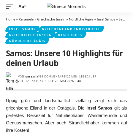
Aa
Schriftgrößenanpassung
Home
»
Reiseziele
»
Griechische Inseln
»
Nördliche Ägäis
»
Insel Samos
»
Samos: Unsere 10 Highlights für deinen Urlaub
INSEL SAMOS
GRIECHENLAND INDIVIDUELL
GRIECHISCHE INSELN
HIGHLIGHTS
NÖRDLICHE ÄGÄIS
Samos: Unsere 10 Highlights für
deinen Urlaub
VON
Tom & Ella
36 KOMMENTARE
22 MIN. LESEDAUER
ZULETZT AKTUALISIERT: 26. MAI 2026 9:48
Üppig grün und landschaftlich vielfältig zeigt sich das
griechische Eiland in der Ostägäis. Die
Insel Samos
gilt als
perfektes Reiseziel für Naturliebhaber, Wanderfreunde und
Genussmenschen. Aber auch Strandliebhaber kommen auf
ihre Kosten!