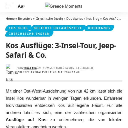
Aa
Schriftgrößenanpassung
Home
»
Reiseziele
»
Griechische Inseln
»
Dodekanes
»
Kos Blog
»
Kos Ausflüge: 3-Insel-Tour, Jeep-Safari & Co.
KOS BLOG
BELIEBTE URLAUBSZIELE
DODEKANES
GRIECHISCHE INSELN
Kos Ausflüge: 3-Insel-Tour, Jeep-
Safari & Co.
VON
Tom & Ella
21 KOMMENTARE
14 MIN. LESEDAUER
ZULETZT AKTUALISIERT: 20. MAI 2026 14:49
Mit einer Ost-West-Ausdehnung von nur 42 km lässt sich die
Insel Kos wunderbar in wenigen Tagen erkunden. Erfahrene
Individualisten entdecken Kos auf eigene Faust. Für alle
anderen lohnt es sich, eine der zahlreichen organisierten
Ausflüge auf Kos
zu unternehmen, die von lokalen
Veranstaltern angeboten werden.