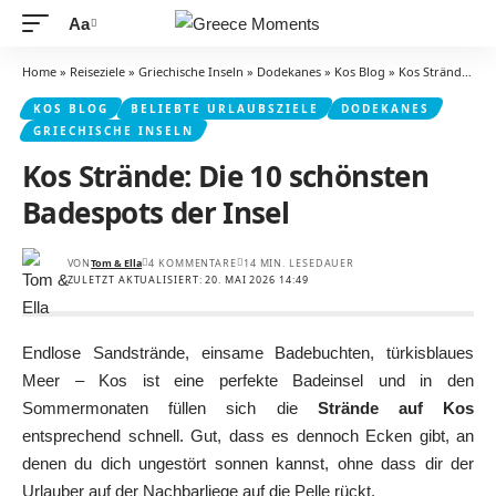
Aa
Schriftgrößenanpassung
Home
»
Reiseziele
»
Griechische Inseln
»
Dodekanes
»
Kos Blog
»
Kos Strände: Die 10 schönsten Badespots der Insel
KOS BLOG
BELIEBTE URLAUBSZIELE
DODEKANES
GRIECHISCHE INSELN
Kos Strände: Die 10 schönsten
Badespots der Insel
VON
Tom & Ella
4 KOMMENTARE
14 MIN. LESEDAUER
ZULETZT AKTUALISIERT: 20. MAI 2026 14:49
Endlose Sandstrände, einsame Badebuchten, türkisblaues
Meer – Kos ist eine perfekte Badeinsel und in den
Sommermonaten füllen sich die
Strände auf Kos
entsprechend schnell. Gut, dass es dennoch Ecken gibt, an
denen du dich ungestört sonnen kannst, ohne dass dir der
Urlauber auf der Nachbarliege auf die Pelle rückt.