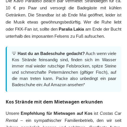
Die
Kavo Paradiso Beach Bar
vermietet Strandliegen für ca.
10 € pro Paar und versorgt die Badegäste mit kühlen
Getränken. Die Strandbar ist ab Ende Mai geöffnet, leider ist
die Musik etwas gewöhnungsbedürftig. Wer die Ruhe liebt
oder FKK-Fan ist, sollte den
Paralia Lakia
am Ende der Bucht
unterhalb des imposanten Felsens zu Fuß aufsuchen.
💡
Hast du an Badeschuhe gedacht?
Auch wenn viele
Kos Strände feinsandig sind, finden sich im Wasser
immer mal wieder rutschige Felsbrocken, spitze Steine
und schmerzhafte Petermännchen (giftiger Fisch), auf
die man treten kann. Packe also unbedingt ein paar
Badeschuhe ein:
Auf Amazon ansehen*
Kos Strände mit dem Mietwagen erkunden
Unsere
Empfehlung für Mietwagen auf Kos
ist
Costas Car
Rental
– ein sympathischer Familienbetrieb, den wir seit