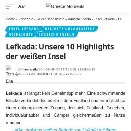
Aa
Schriftgrößenanpassung
Home
»
Reiseziele
»
Griechische Inseln
»
Ionische Inseln
»
Insel Lefkada
»
Lefkada: Unsere 10 Highlights der weißen Insel
INSEL LEFKADA
BELIEBTE URLAUBSZIELE
HIGHLIGHTS
IONISCHE INSELN
Lefkada: Unsere 10 Highlights
der weißen Insel
VON
Tom & Ella
30 KOMMENTARE
30 MIN. LESEDAUER
ZULETZT AKTUALISIERT: 31. JULI 2026 10:19
Lefkada
ist längst kein Geheimtipp mehr. Eine schwimmende
Brücke verbindet die Insel mit dem Festland und ermöglicht so
einen unkomplizierten Zugang, den sich Festland- Griechen,
Individualurlauber und Camper gleichermaßen zu Nutze
machen.
»Die strahlend weißen Strände von Lefkada mit ihrem