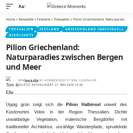
Aa
Schriftgrößenanpassung
Home
»
Reiseziele
»
Festland
»
Thessalien
»
Pilion Griechenland: Naturparadies zwischen Bergen und Meer
THESSALIEN
FESTLAND
GRIECHENLAND INDIVIDUELL
HIGHLIGHTS
Pilion Griechenland:
Naturparadies zwischen Bergen
und Meer
VON
Tom & Ella
42 KOMMENTARE
21 MIN. LESEDAUER
ZULETZT AKTUALISIERT: 21. MAI 2026 10:36
Üppig grün zeigt sich die
Pilion Halbinsel
unweit des
Küstenortes Volos in der Region Thessalien. Dichte
urwaldartige Vegetation, malerische Bergdörfer mit
traditioneller Architektur, unzählige Wanderpfade, sprudelnde