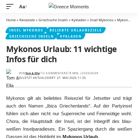
Aa
Schriftgrößenanpassung
Home
»
Reiseziele
»
Griechische Inseln
»
Kykladen
»
Insel Mykonos
»
Mykonos Urlaub: 11 wichtige Infos für dich
INSEL MYKONOS
BELIEBTE URLAUBSZIELE
GRIECHISCHE INSELN
KYKLADEN
Mykonos Urlaub: 11 wichtige
Infos für dich
VON
Tom & Ella
15 KOMMENTARE
8 MIN. LESEDAUER
ZULETZT AKTUALISIERT: 27. MAI 2026 11:35
Mykonos gilt als beliebtes Reiseziel für Jetsetter und trägt
auch den Namen „Ibiza Griechenlands“. Auf der Partyinsel
fühlen sich aber nicht nur Superreiche und Feierwütige wohl.
Chora, die Hauptstadt der Insel, ist der Inbegriff des blau-
weißen Inselparadieses. Ein Spaziergang durch die weißen
Gassen ist das Highlight im
Mykonos Urlaub
.