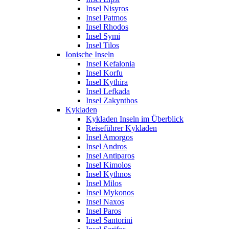
Insel Nisyros
Insel Patmos
Insel Rhodos
Insel Symi
Insel Tilos
Ionische Inseln
Insel Kefalonia
Insel Korfu
Insel Kythira
Insel Lefkada
Insel Zakynthos
Kykladen
Kykladen Inseln im Überblick
Reiseführer Kykladen
Insel Amorgos
Insel Andros
Insel Antiparos
Insel Kimolos
Insel Kythnos
Insel Milos
Insel Mykonos
Insel Naxos
Insel Paros
Insel Santorini