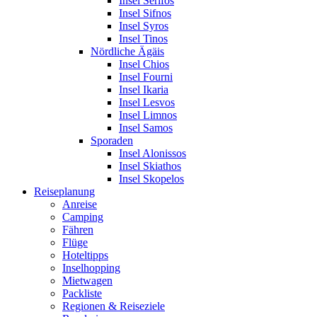
Insel Serifos
Insel Sifnos
Insel Syros
Insel Tinos
Nördliche Ägäis
Insel Chios
Insel Fourni
Insel Ikaria
Insel Lesvos
Insel Limnos
Insel Samos
Sporaden
Insel Alonissos
Insel Skiathos
Insel Skopelos
Reiseplanung
Anreise
Camping
Fähren
Flüge
Hoteltipps
Inselhopping
Mietwagen
Packliste
Regionen & Reiseziele