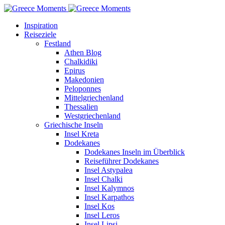
Inspiration
Reiseziele
Festland
Athen Blog
Chalkidiki
Epirus
Makedonien
Peloponnes
Mittelgriechenland
Thessalien
Westgriechenland
Griechische Inseln
Insel Kreta
Dodekanes
Dodekanes Inseln im Überblick
Reiseführer Dodekanes
Insel Astypalea
Insel Chalki
Insel Kalymnos
Insel Karpathos
Insel Kos
Insel Leros
Insel Lipsi