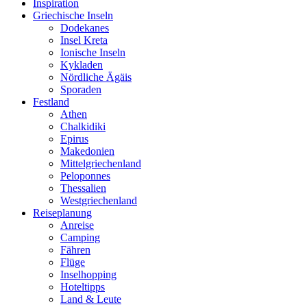
Inspiration
Griechische Inseln
Dodekanes
Insel Kreta
Ionische Inseln
Kykladen
Nördliche Ägäis
Sporaden
Festland
Athen
Chalkidiki
Epirus
Makedonien
Mittelgriechenland
Peloponnes
Thessalien
Westgriechenland
Reiseplanung
Anreise
Camping
Fähren
Flüge
Inselhopping
Hoteltipps
Land & Leute