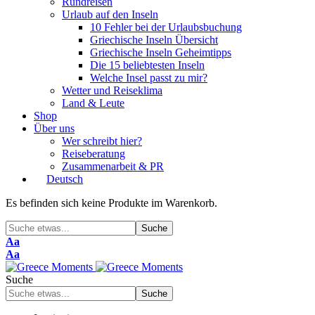
Rundreisen
Urlaub auf den Inseln
10 Fehler bei der Urlaubsbuchung
Griechische Inseln Übersicht
Griechische Inseln Geheimtipps
Die 15 beliebtesten Inseln
Welche Insel passt zu mir?
Wetter und Reiseklima
Land & Leute
Shop
Über uns
Wer schreibt hier?
Reiseberatung
Zusammenarbeit & PR
Deutsch
Es befinden sich keine Produkte im Warenkorb.
Schriftgrößenanpassung
Aa
Schriftgrößenanpassung
Aa
Suche