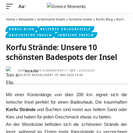
Aa
Schriftgrößenanpassung
Home
»
Reiseziele
»
Griechische Inseln
»
Ionische Inseln
»
Korfu Blog
»
Korfu Strände: Unsere 10 schönsten Badespots der Insel
KORFU BLOG
BELIEBTE URLAUBSZIELE
GRIECHISCHE INSELN
IONISCHE INSELN
Korfu Strände: Unsere 10
schönsten Badespots der Insel
VON
Tom & Ella
6 KOMMENTARE
11 MIN. LESEDAUER
ZULETZT AKTUALISIERT: 20. MAI 2026 14:44
Mit einer Küstenlänge von über 200 km eignet sich die
Ionische Insel perfekt für einen Badeurlaub. Die traumhaften
Korfu Strände
und Buchten sind meist aus hellem Sand oder
Kies und haben für jeden Geschmack etwas zu bieten.
An der Westküste befinden sich die schönsten Strände der
Insel, während im Osten mehr Kiesstrände zu verzeichnen