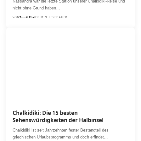
Kassandra war die letzte Station unserer Chalkidiki-Reise und
nicht ohne Grund haben…
VON
Tom & Ella
30 MIN. LESEDAUER
Chalkidiki: Die 15 besten
Sehenswürdigkeiten der Halbinsel
Chalkidiki ist seit Jahrzehnten fester Bestandteil des
griechischen Urlaubsprogramms und doch erfindet…