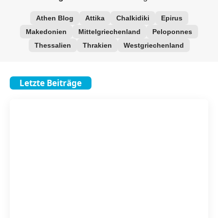
Athen Blog
Attika
Chalkidiki
Epirus
Makedonien
Mittelgriechenland
Peloponnes
Thessalien
Thrakien
Westgriechenland
Letzte Beiträge