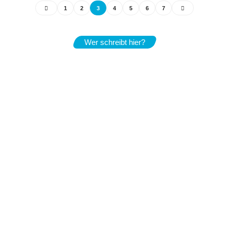
1
2
3
4
5
6
7
Wer schreibt hier?